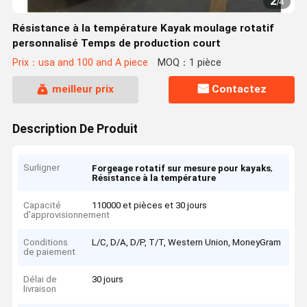
2
/
4
Résistance à la température Kayak moulage rotatif
personnalisé Temps de production court
Prix：usa and 100 and A piece
MOQ：1 pièce
meilleur prix
Contactez
Description De Produit
Surligner
,
Forgeage rotatif sur mesure pour kayaks
Résistance à la température
Capacité
110000 et pièces et 30 jours
d'approvisionnement
Conditions
L/C, D/A, D/P, T/T, Western Union, MoneyGram
de paiement
Délai de
30 jours
livraison