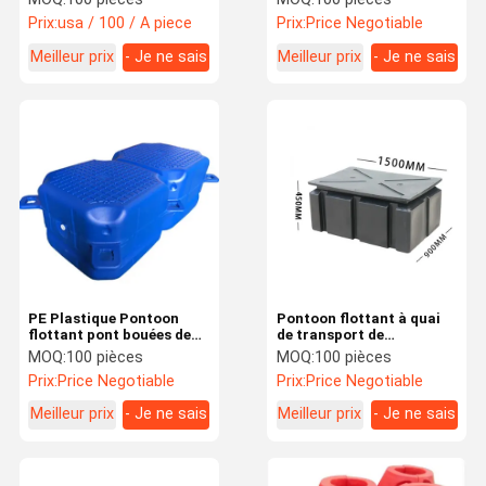
personnalisé bouées de
Prix:
usa / 100 / A piece
Prix:
Price Negotiable
navigation marine
Meilleur prix
- Je ne sais
Meilleur prix
- Je ne sais
pas.
pas.
PE Plastique Pontoon
Pontoon flottant à quai
flottant pont bouées de
de transport de
rotomolding pour le parc
passagers Yacht de
MOQ:
100 pièces
MOQ:
100 pièces
aquatique rivière lac
plaisance
Prix:
Price Negotiable
Prix:
Price Negotiable
Meilleur prix
- Je ne sais
Meilleur prix
- Je ne sais
pas.
pas.