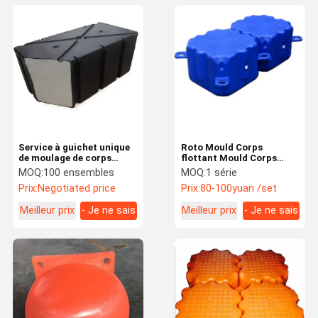
Service à guichet unique
Roto Mould Corps
de moulage de corps
flottant Mould Corps
flottant en plastique
flottant en plastique
MOQ:
100 ensembles
MOQ:
1 série
Prix:
Negotiated price
Prix:
80-100yuan /set
Meilleur prix
- Je ne sais
Meilleur prix
- Je ne sais
pas.
pas.