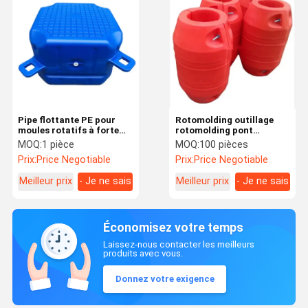
Pipe flottante PE pour
Rotomolding outillage
moules rotatifs à forte
rotomolding pont
capacité de support
flottant pontoon bouées
MOQ:
1 pièce
MOQ:
100 pièces
de navigation navale sur
Prix:
Price Negotiable
Prix:
Price Negotiable
mesure
Meilleur prix
- Je ne sais
Meilleur prix
- Je ne sais
pas.
pas.
Économisez votre temps
Laissez-nous contacter les meilleurs
produits avec vous.
Donnez votre exigence