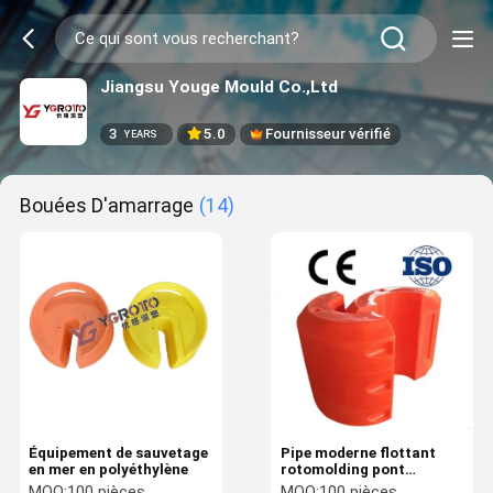
Jiangsu Youge Mould Co.,Ltd
3
5.0
Fournisseur vérifié
YEARS
Bouées D'amarrage
(14)
Équipement de sauvetage
Pipe moderne flottant
en mer en polyéthylène
rotomolding pont
flottant pontoon
MOQ:
100 pièces
MOQ:
100 pièces