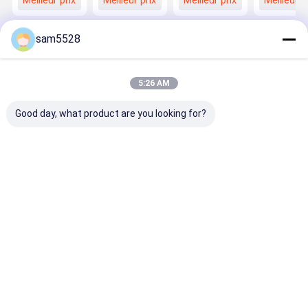
Meilleur prix
Meilleur prix
Meilleur prix
Meilleur p
Plastique
automatique
plastique
sol,
balayeur
coquille
personnalisée
moisissure
Shell
moulage
rotoplasti
sam5528
Équipement
rotatif moule
de nettoyage
en aluminium
Shell
Aperçu
Au sujet de nous
Contactez-nous
5:26 AM
Plan du site
Politique de confidentialité
Qualité
moulage par rotation
Usine De Chine.Copyright © 2025
Good day, what product are you looking for?
Jiangsu Youge Mould Co.,Ltd. All Rights Reserved.
Aperçu
Produits
A Propos De
Visite
Nous
D'usine