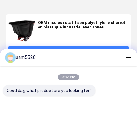
OEM moules rotatifs en polyéthylène chariot
en plastique industriel avec roues
Continuer
sam5528
Produits Recommandés
9:32 PM
Good day, what product are you looking for?
Produits de
Résistant aux
OEM moules
Planteur d
moulage
produits
rotatifs
fleurs en
rotatif sur
chimiques
moule de
aluminium
mesure
pour boîtes
coulée en
moulage
Polyéthylène
de haut-
aluminium
rotatif